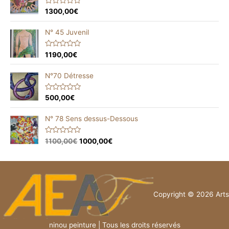
0
o
R
1300,00
€
u
a
t
t
o
e
N° 45 Juvenil
f
d
5
0
o
R
1190,00
€
u
a
t
t
o
e
N°70 Détresse
f
d
5
0
o
R
500,00
€
u
a
t
t
o
e
N° 78 Sens dessus-Dessous
f
d
5
0
o
R
1100,00
€
1000,00
€
u
a
t
t
o
e
f
d
5
0
o
u
t
Copyright © 2026 Arts
o
f
5
ninou peinture | Tous les droits réservés