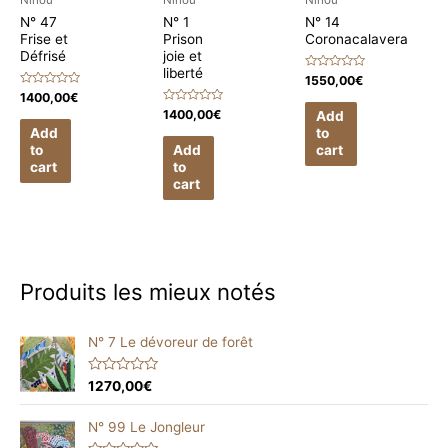
Ninou
Ninou
Ninou
N° 47
N° 1
N° 14
Frise et
Prison
Coronacalavera
Défrisé
joie et
liberté
Rated
1550,00
€
0
Rated
1400,00
€
out
0
of
Rated
1400,00
€
Add
out
5
0
of
Add
to
out
5
of
to
Add
cart
5
cart
to
cart
Produits les mieux notés
N° 7 Le dévoreur de forêt
R
1270,00
€
a
t
e
N° 99 Le Jongleur
d