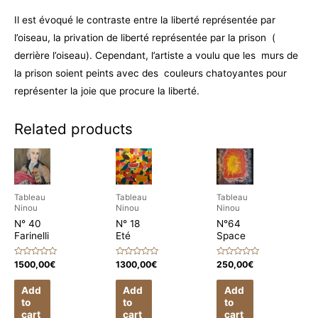
Il est évoqué le contraste entre la liberté représentée par
l’oiseau, la privation de liberté représentée par la prison (
derrière l’oiseau). Cependant, l’artiste a voulu que les murs de
la prison soient peints avec des couleurs chatoyantes pour
représenter la joie que procure la liberté.
Related products
Tableau
Tableau
Tableau
Ninou
Ninou
Ninou
N° 40
N° 18
N°64
Farinelli
Eté
Space
Rated
Rated
Rated
1500,00
€
1300,00
€
250,00
€
0
0
0
out
out
out
of
of
of
Add
Add
Add
5
5
5
to
to
to
cart
cart
cart