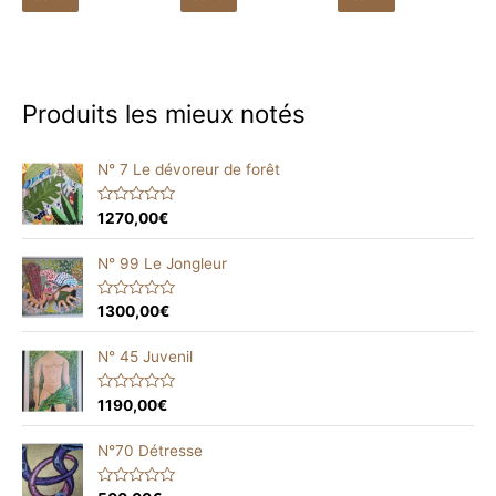
Produits les mieux notés
N° 7 Le dévoreur de forêt
R
1270,00
€
a
t
e
N° 99 Le Jongleur
d
0
o
R
1300,00
€
u
a
t
t
o
e
N° 45 Juvenil
f
d
5
0
o
R
1190,00
€
u
a
t
t
o
e
N°70 Détresse
f
d
5
0
o