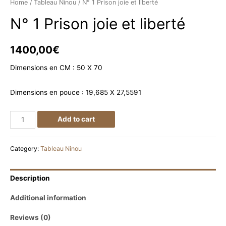
Home
/
Tableau Ninou
/ N° 1 Prison joie et liberté
N° 1 Prison joie et liberté
1400,00
€
Dimensions en CM : 50 X 70
Dimensions en pouce : 19,685 X 27,5591
N°
Add to cart
1
Prison
Category:
Tableau Ninou
joie
et
Description
liberté
quantity
Additional information
Reviews (0)