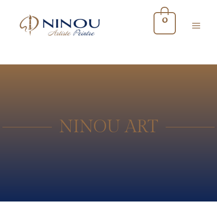
0
NINOU ART