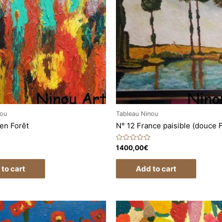
nou
Tableau Ninou
 en Forêt
N° 12 France paisible (douce 
Rated
1400,00
€
0
out
of
to cart
Add to cart
5