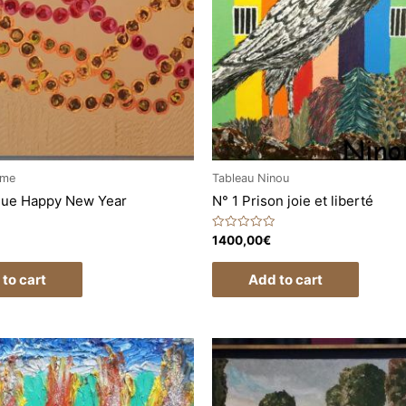
sme
Tableau Ninou
que Happy New Year
N° 1 Prison joie et liberté
Rated
1400,00
€
0
out
of
to cart
Add to cart
5