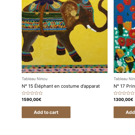
Tableau Ninou
Tableau Ni
N° 15 Éléphant en costume d’apparat
N° 17 Pri
Rated
Rated
1590,00
€
1300,00
€
0
0
out
out
of
of
Add to cart
Add 
5
5