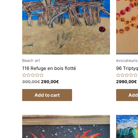
Beach art
évocateuri
116 Refuge en bois flotté
96 Tripty
Rated
Rated
300,00
€
290,00
€
2990,00
€
0
0
out
out
of
of
Add to cart
Add 
5
5