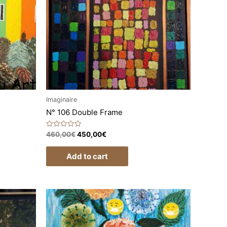
Imaginaire
N° 106 Double Frame
Rated
460,00
€
450,00
€
0
out
of
Add to cart
5