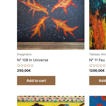
Imaginaire
Tableau Ni
N° 108 In Universe
N° 11 Feu
Rated
Rated
250,00
€
1200,00
€
0
0
out
out
of
of
Add to cart
Add 
5
5