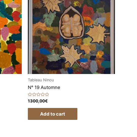
Tableau Ninou
N° 19 Automne
Rated
1300,00
€
0
out
of
Add to cart
5