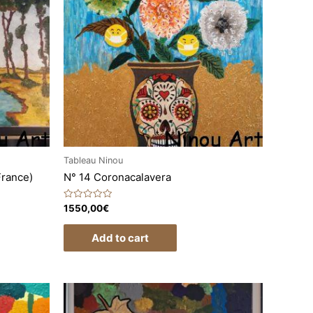
Tableau Ninou
France)
N° 14 Coronacalavera
Rated
1550,00
€
0
out
of
Add to cart
5