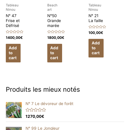
Tableau
Beach
Tableau
Ninou
art
Ninou
N° 47
N°50
N° 21
Frise et
Grande
La faille
Défrisé
marée
Rated
100,00
€
0
Rated
Rated
1400,00
€
1800,00
€
out
0
0
of
Add
out
out
5
of
of
Add
Add
to
5
5
to
to
cart
cart
cart
Produits les mieux notés
N° 7 Le dévoreur de forêt
R
1270,00
€
a
t
e
N° 99 Le Jongleur