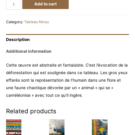
N°
Add to cart
7
Le
Category:
Tableau Ninou
dévoreur
de
Description
forêt
quantity
Additional information
Cette œuvre est abstraite et fantaisiste. C’est l’évocation de la
déforestation qui est soulignée dans ce tableau. Les gros yeux
effarés sont la représentation de l’humain dans une flore et
une faune chaotique dévorée par un « animal « qui se »
caméléonise » avec tout ce qu’il ingère.
Related products