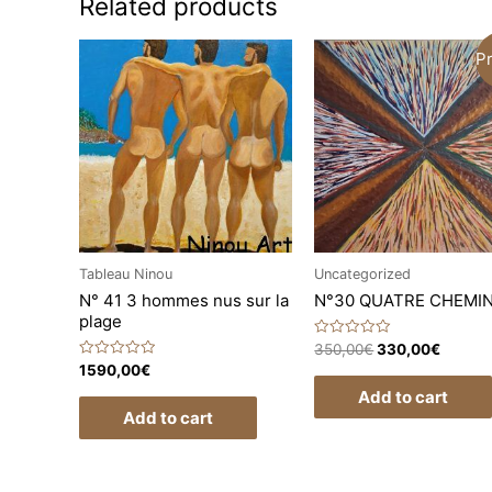
Related products
P
Tableau Ninou
Uncategorized
N° 41 3 hommes nus sur la
N°30 QUATRE CHEMI
plage
Rated
350,00
€
330,00
€
0
Rated
1590,00
€
out
0
of
Add to cart
out
5
of
Add to cart
5