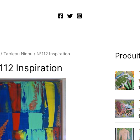
Produi
/
Tableau Ninou
/ N°112 Inspiration
112 Inspiration
t
t
t
f