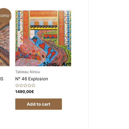
romo !
Tableau Ninou
NS
N° 46 Explosion
Rated
1490,00
€
0
out
of
Add to cart
5