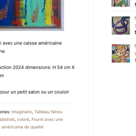
t
t
f
t
t
i avec une caisse américaine
f
che
ction 2024 dimensions: H 54 cm X
t
t
cm
f
 pour un petit salon ou un couloir
t
f
ories:
Imaginaire
,
Tableau Ninou
abstrait
,
coloré
,
Fourni avec une
 américaine de qualité