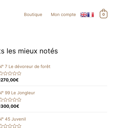
Boutique
Mon compte
0
ts les mieux notés
N° 7 Le dévoreur de forêt
1270,00
€
R
a
N° 99 Le Jongleur
e
d
0
o
1300,00
€
R
u
a
o
N° 45 Juvenil
e
d
5
0