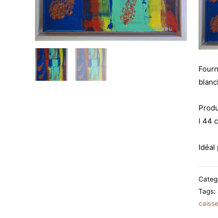
Fourn
blan
Produ
l 44 
Idéal
Categ
Tags:
caisse