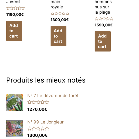
Juvenil
main
hommes
royale
nus sur
la plage
Rated
1190,00
€
0
Rated
1300,00
€
out
0
of
Rated
1590,00
€
Add
out
5
0
of
to
Add
out
5
of
cart
to
Add
5
cart
to
cart
Produits les mieux notés
N° 7 Le dévoreur de forêt
R
1270,00
€
a
t
e
N° 99 Le Jongleur
d
0
o
R
1300,00
€
u
a