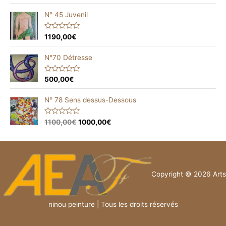
t
t
o
e
N° 45 Juvenil
f
d
5
0
o
R
1190,00
€
u
a
t
t
o
e
N°70 Détresse
f
d
5
0
o
R
500,00
€
u
a
t
t
o
e
N° 78 Sens dessus-Dessous
f
d
5
0
o
R
1100,00
€
1000,00
€
u
a
t
t
o
e
f
d
5
0
o
u
t
Copyright © 2026 Arts
o
f
5
ninou peinture | Tous les droits réservés