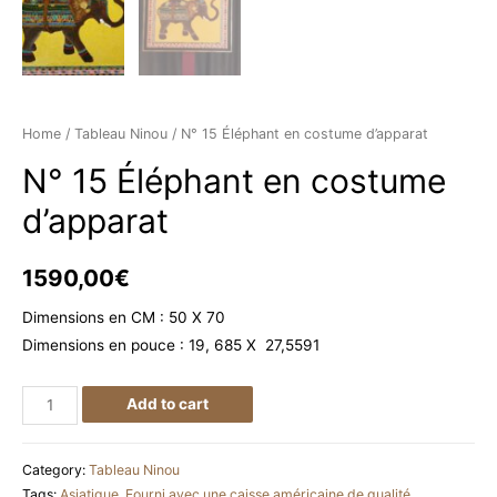
Home
/
Tableau Ninou
/ N° 15 Éléphant en costume d’apparat
N° 15 Éléphant en costume
d’apparat
1590,00
€
Dimensions en CM : 50 X 70
Dimensions en pouce : 19, 685 X 27,5591
N°
Add to cart
15
Éléphant
Category:
Tableau Ninou
en
Tags:
Asiatique
,
Fourni avec une caisse américaine de qualité