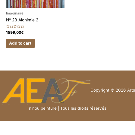
Imaginaire
N° 23 Alchimie 2
Rated
1599,00
€
0
out
of
Add to cart
5
Copyright © 2026 Arts
ninou peinture | Tous les droits réservés